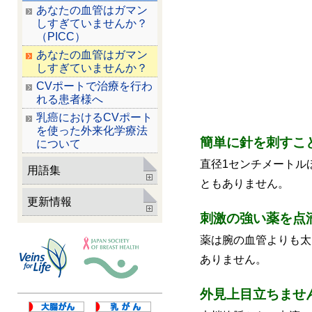
あなたの血管はガマン
しすぎていませんか？
（PICC）
あなたの血管はガマン
しすぎていませんか？
CVポートで治療を行わ
れる患者様へ
乳癌におけるCVポート
を使った外来化学療法
簡単に針を刺すこ
について
直径1センチメートル
用語集
ともありません。
更新情報
刺激の強い薬を点
薬は腕の血管よりも太
ありません。
外見上目立ちませ